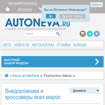
Великий Новгород
Закрыть
Дилерам
Продать
Авторизация
Вы из Великого Новгорода?
Регистрация
Да
Другой город
Сервис по подбору нового автомобиля
АВТО
НОВОСТИ
АВТОСАЛОНЫ
ОТЗЫВЫ
БОЛЬШЕ
БЫСТРЫЙ
ВЫБОР МОДЕЛИ
Новые автомобили
Результаты поиска
Внедорожники и
кроссоверы всех марок